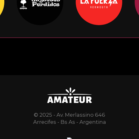
© 2025 - Av. Merlassino 646
Arrecifes - Bs As - Argentina